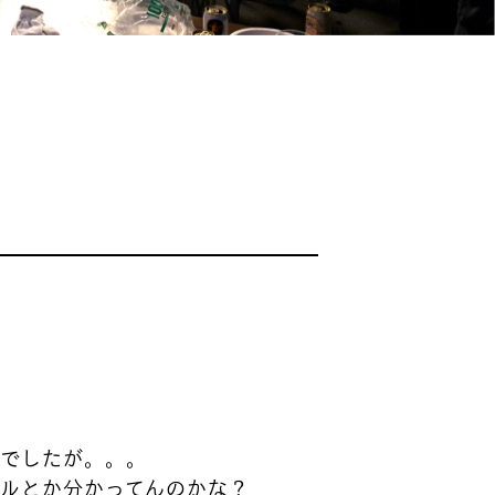
。
念でしたが。。。
ルとか分かってんのかな？