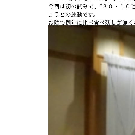
今回は初の試みで、”３０・１０
ょうとの運動です。
お陰で例年に比べ食べ残しが無く