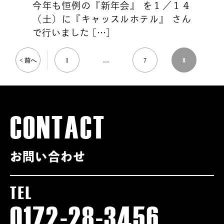
今年も恒例の『新年会』 を１／１４
（土）に『キャッスルホテル』 さん
で行いました […]
< 前へ
1
…
7
8
CONTACT
お問い合わせ
TEL
0172-28-3456